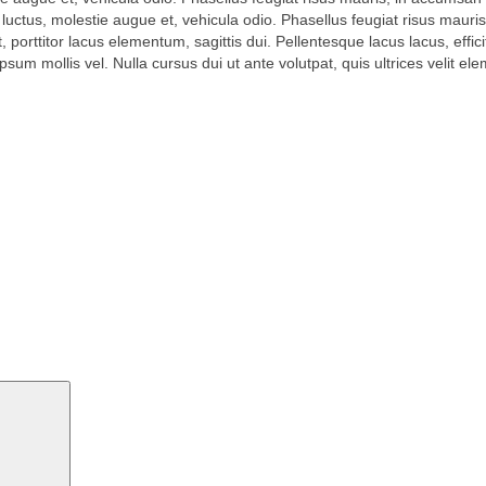
luctus, molestie augue et, vehicula odio. Phasellus feugiat risus mauris
orttitor lacus elementum, sagittis dui. Pellentesque lacus lacus, efficitu
sum mollis vel. Nulla cursus dui ut ante volutpat, quis ultrices velit e
Search