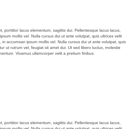
 porttitor lacus elementum, sagittis dui. Pellentesque lacus lacus,
psum mollis vel. Nulla cursus dui ut ante volutpat, quis ultrices velit
, in accumsan ipsum mollis vel. Nulla cursus dui ut ante volutpat, quis
r ut rutrum vel, feugiat sit amet dui. Ut sed libero luctus, molestie
lementum. Vivamus ullamcorper velit a pretium finibus.
 porttitor lacus elementum, sagittis dui. Pellentesque lacus lacus,
psum mollis vel. Nulla cursus dui ut ante volutpat, quis ultrices velit