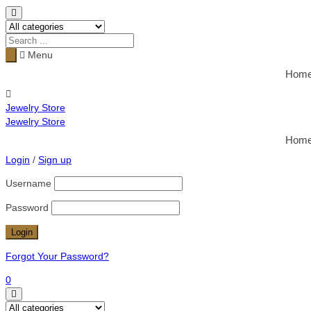
Menu
Hom
Jewelry Store
Jewelry Store
Hom
Login
/
Sign up
Username
Password
Forgot Your Password?
0