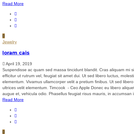
Read More
0
Jewelry
loram cais
April 19, 2019
Suspendisse ac quam sed massa tincidunt blandit. Cras aliquam mi sit 
efficitur ut rutrum vel, feugiat sit amet dui. Ut sed libero luctus, mole
elementum. Vivamus ullamcorper velit a pretium finibus. Ut sed libero 
ultrices velit elementum. Timcook - Ceo Apple Donec eu libero aliquet, p
augue et, vehicula odio. Phasellus feugiat risus mauris, in accumsan ip
Read More
0