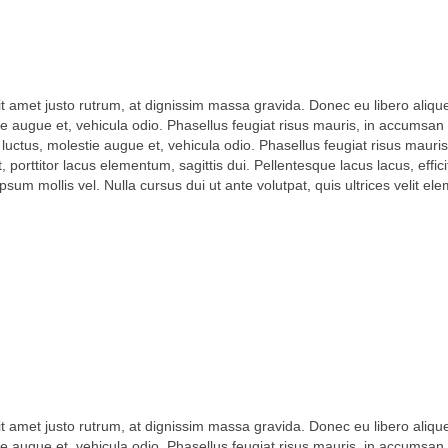
amet justo rutrum, at dignissim massa gravida. Donec eu libero aliquet,
stie augue et, vehicula odio. Phasellus feugiat risus mauris, in accumsan i
luctus, molestie augue et, vehicula odio. Phasellus feugiat risus mauris
orttitor lacus elementum, sagittis dui. Pellentesque lacus lacus, efficitu
sum mollis vel. Nulla cursus dui ut ante volutpat, quis ultrices velit e
amet justo rutrum, at dignissim massa gravida. Donec eu libero aliquet,
stie augue et, vehicula odio. Phasellus feugiat risus mauris, in accumsan i