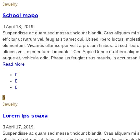
Jewelry
School mapo
April 18, 2019
Suspendisse ac quam sed massa tincidunt blandit. Cras aliquam mi sit 
efficitur ut rutrum vel, feugiat sit amet dui. Ut sed libero luctus, mole
elementum. Vivamus ullamcorper velit a pretium finibus. Ut sed libero 
ultrices velit elementum. Timcook - Ceo Apple Donec eu libero aliquet, p
augue et, vehicula odio. Phasellus feugiat risus mauris, in accumsan ip
Read More
0
Jewelry
Lorem Ips soaxa
April 17, 2019
Suspendisse ac quam sed massa tincidunt blandit. Cras aliquam mi sit 
efficitur ut rutrum vel, feugiat sit amet dui. Ut sed libero luctus, mole