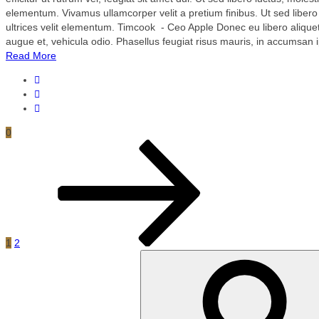
elementum. Vivamus ullamcorper velit a pretium finibus. Ut sed libero 
ultrices velit elementum. Timcook - Ceo Apple Donec eu libero aliquet, p
augue et, vehicula odio. Phasellus feugiat risus mauris, in accumsan ip
Read More
0
Posts
Page
Page
Next
navigation
page
1
2
Search
for: