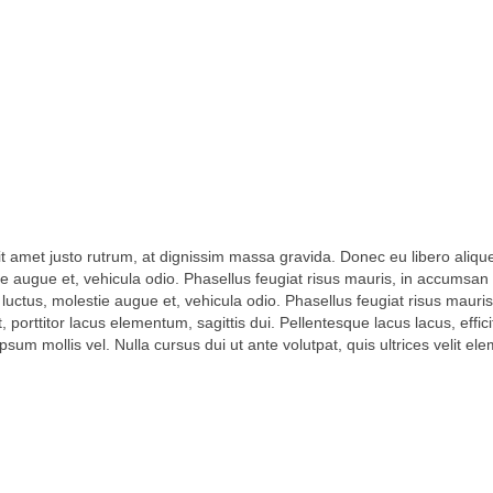
amet justo rutrum, at dignissim massa gravida. Donec eu libero aliquet,
stie augue et, vehicula odio. Phasellus feugiat risus mauris, in accumsan i
luctus, molestie augue et, vehicula odio. Phasellus feugiat risus mauris
orttitor lacus elementum, sagittis dui. Pellentesque lacus lacus, efficitu
sum mollis vel. Nulla cursus dui ut ante volutpat, quis ultrices velit e