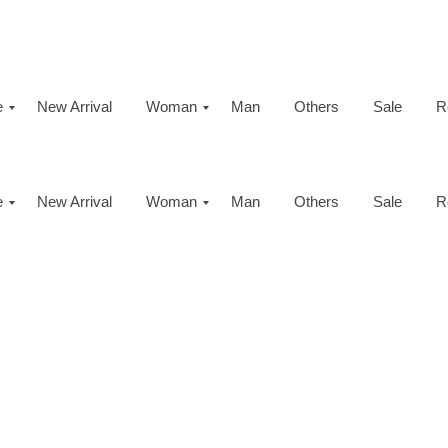
e
New Arrival
Woman
Man
Others
Sale
R
e
New Arrival
Woman
Man
Others
Sale
R